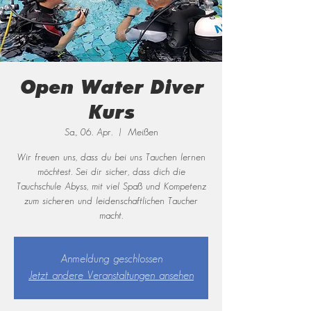
Open Water Diver
Kurs
Sa., 06. Apr.
  |  
Meißen
Wir freuen uns, dass du bei uns Tauchen lernen
möchtest. Sei dir sicher, dass dich die
Tauchschule Abyss, mit viel Spaß und Kompetenz
zum sicheren und leidenschaftlichen Taucher
macht.
Anmeldung geschlossen
Jetzt andere Veranstaltungen ansehen