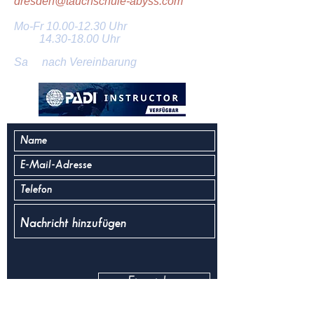
dresden@tauchschule-abyss.com
Mo-Fr
10.00-12.30
Uhr
14.30-18.00
Uhr
Sa nach Vereinbarung
Einreichen