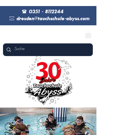
(
0351 - 8112244
*
dresden@tauchschule-abyss.com