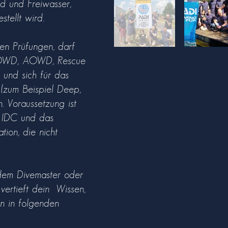
d und Freiwasser,
stellt wird.
en Prüfungen, darf
 (OWD, AOWD, Rescue
n und sich für das
 (zum Beispiel Deep,
n. Voraussetzung ist
m IDC und das
tion, die nicht
 dem Divemaster oder
r vertieft dein Wissen,
n in folgenden