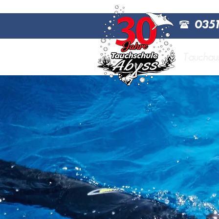
(
0351
Tauchau