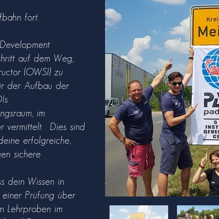
fbahn fort.
r Development
chritt auf dem Weg,
uctor (OWSI) zu
ir der Aufbau der
Is
ngsraum, im
vermittelt. Dies sind
eine erfolgreiche,
gen sichere
s dein Wissen in
, einer Prüfung über
n Lehrproben im