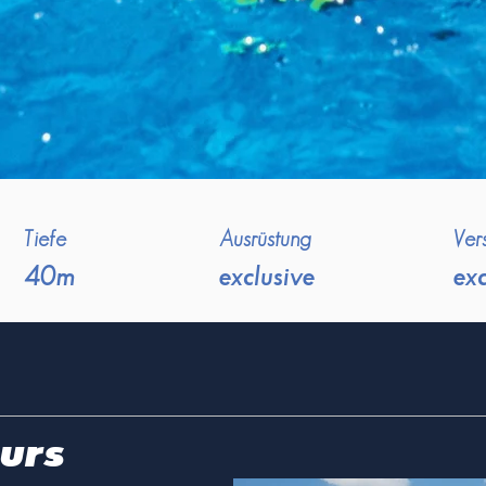
Tiefe
Ausrüstung
Ver
40m
exclusive
exc
urs