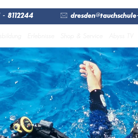
*
 - 8112244
dresden@tauchschule
sbildung
Erlebnisse
Shop & Service
Abyss TV