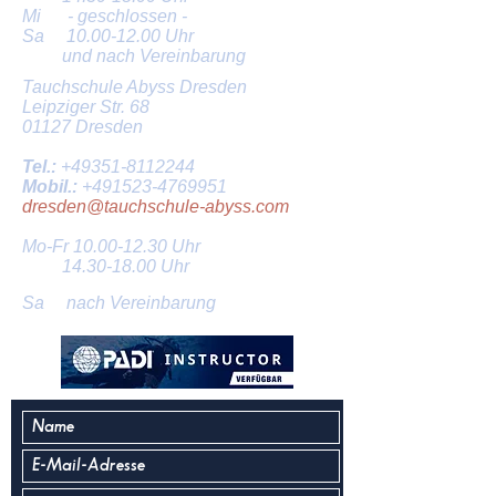
Mi - geschlossen -
Sa
10.00-12.00
Uhr
und nach Vereinbarung
Tauchschule Abyss Dresden
Leipziger Str. 68
01127 Dresden
Tel.:
+49351-8112244
Mobil.:
+491523-4769951
dresden@tauchschule-abyss.com
Mo-Fr
10.00-12.30
Uhr
14.30-18.00
Uhr
Sa nach Vereinbarung