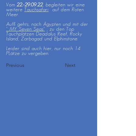
Vom
22.-29.09.22
, begleiten wir eine
weitere
Tauchsafari
auf dem Roten
Meer.
Auffi gehts, nach Ägypten und mit der
" MY Seven Seas"
, zu den Top
Tauchplätzen Deadalus Reef, Rocky
Island, Zarbagad und Elphinstone.
Leider sind auch hier, nur noch 14
PLätze zu vergeben.
Previous
Next