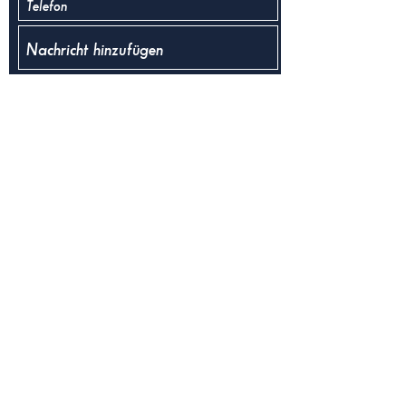
Einreichen
Impressum
Datenschutzrichtlinien
AGB
Tauchbasis Riesenstein
Niederauer Str. 39
01662 Meissen
Mobil.:
+49173-3955070
www.tauchbasis-riesenstein.com
von Mai bis Oktober
Mo-Fr nach Vereinbarung
Sa-So
10.00-18.00
Uhr