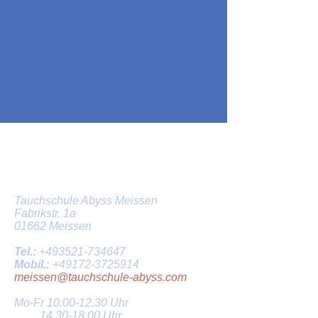
Tauchschule in Dresden und
Meissen
Tauchschule Abyss Meissen
Fabrikstr. 1a
01662 Meissen
Tel.:
+493521-734647
Mobil.:
+49172-3725914
meissen@tauchschule-abyss.com
Mo-Fr
10.00-12.30
Uhr
14.30-18.00
Uhr