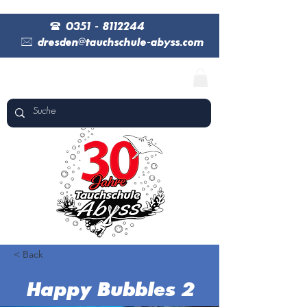
(
0351 - 8112244
*
dresden@tauchschule-abyss.com
< Back
Happy Bubbles 2