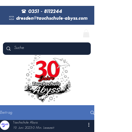
(
0351 - 8112244
*
dresden@tauchschule-abyss.com
Beitrag
Tauchschule Abyss
19. Juni 2023
0 Min. Lesezeit