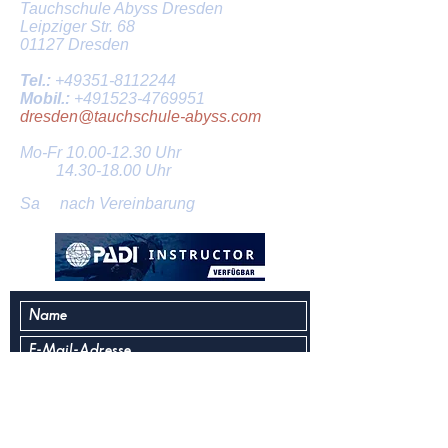
Tauchschule Abyss Dresden
Leipziger Str. 68
01127 Dresden
Tel.:
+49351-8112244
Mobil.:
+491523-4769951
dresden@tauchschule-abyss.com
Mo-Fr
10.00-12.30
Uhr
14.30-18.00
Uhr
Sa nach Vereinbarung