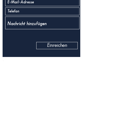
Einreichen
Impressum
Datenschutzrichtlinien
AGB
Tauchbasis Riesenstein
Niederauer Str. 39
01662 Meissen
Mobil.:
+49173-3955070
www.tauchbasis-riesenstein.com
von Mai bis Oktober