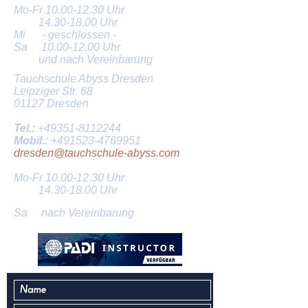
Mo-Fr
10.00-12.30
Uhr
14.30-18.00
Uhr
Mi - geschlossen -
Sa
10.00-12.00
Uhr
und nach Vereinbarung
Tauchschule Abyss Dresden
Leipziger Str. 68
01127 Dresden
Tel.:
+49351-8112244
Mobil.:
+491523-4769951
dresden@tauchschule-abyss.com
Mo-Fr
10.00-12.30
Uhr
14.30-18.00
Uhr
Sa nach Vereinbarung