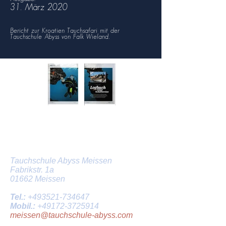
31. März 2020
Bericht zur Kroatien Tauchsafari mit der
Tauchschule Abyss von Falk Wieland.
Tauchschule in Dresden und
Meissen
Tauchschule Abyss Meissen
Fabrikstr. 1a
01662 Meissen
Tel.:
+493521-734647
Mobil.:
+49172-3725914
meissen@tauchschule-abyss.com