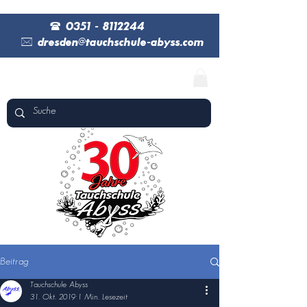
(
0351 - 8112244
*
dresden@tauchschule-abyss.com
Beitrag
Tauchschule Abyss
31. Okt. 2019
1 Min. Lesezeit