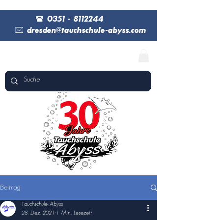
(
0351 - 8112244
*
dresden@tauchschule-abyss.com
Beitrag
Tauchschule Abyss
28. Dez. 2021
1 Min. Lesezeit