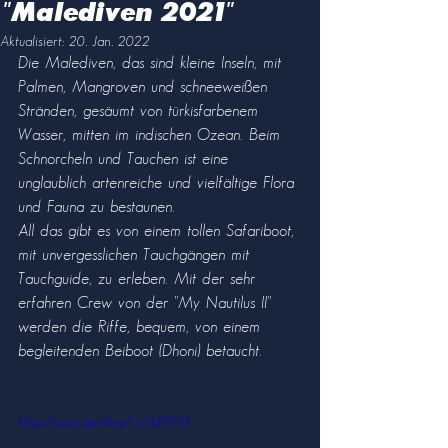
"Malediven 2021"
Aktualisiert:
20. Jan. 2022
Die Malediven, das sind kleine Inseln, mit 
Palmen, Mangroven und schneeweißen 
Stränden, gesäumt von türkisfarbenem 
Wasser, mitten im indischen Ozean. Beim 
Schnorcheln und Tauchen ist eine 
unglaublich artenreiche und vielfältige Flora 
und Fauna zu bestaunen.
All das gibt es von einem tollen Safariboot, 
mit unvergesslichen Tauchgängen mit 
Tauchguide, zu erleben. Mit der sehr 
erfahren Crew von der "My Nautilus II" 
werden die Riffe, bequem, von einem 
begleitenden Beiboot (Dhoni) betaucht.
https://youtu.be/4owCuYbEFFM