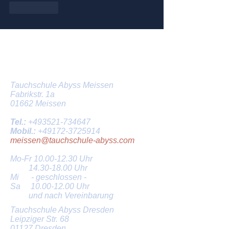
Gefällt mir
Tauchschule in Dresden und
Meissen
Tauchschule Abyss Meissen
Fabrikstr. 1a
01662 Meissen
Tel.:
+493521-734647
Mobil.:
+49172-3725914
meissen@tauchschule-abyss.com
Mo-Fr
10.00-12.30
Uhr
14.30-18.00
Uhr
Mi - geschlossen -
Sa
10.00-12.00
Uhr
und nach Vereinbarung
Tauchschule Abyss Dresden
Leipziger Str. 68
01127 Dresden