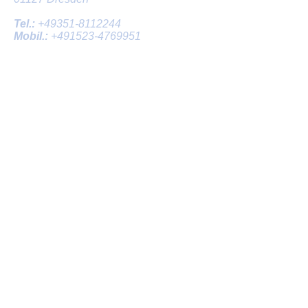
Tel.:
+49351-8112244
Mobil.:
+491523-4769951
dresden@tauchschule-abyss.com
Mo-Fr
10.00-12.30
Uhr
14.30-18.00
Uhr
Sa nach Vereinbarung