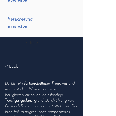
exclusive
Versicherung
exclusive
< Back
< Back
Du bist ein
fortgeschrittener Freediver
und
möchtest dein Wissen und deine
Fertigkeiten ausbauen. Selbständige
Tauchgangsplanung
und Durchführung von
Freitauch-Sessions stehen im Mittelpunkt. Der
Free Fall ermöglicht noch entspannteres