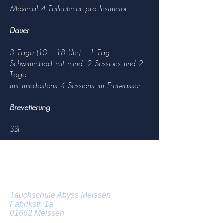
Maximal 4 Teilnehmer pro Instructor
Dauer
3 Tage (10 – 18 Uhr) – 1 Tag
Schwimmbad mit mind. 2 Sessions und 2
Tage
mit mindestens 4 Sessions im Freiwasser
Brevetierung
SSI
Tauchschule in Dresden und
Meissen
Tauchschule Abyss Meissen
Fabrikstr. 1a
01662 Meissen