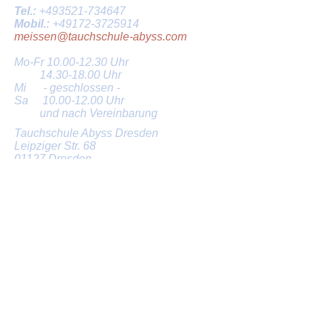
Tel.:
+493521-734647
Mobil.:
+49172-3725914
meissen@tauchschule-abyss.com
Mo-Fr
10.00-12.30
Uhr
14.30-18.00
Uhr
Mi - geschlossen -
Sa
10.00-12.00
Uhr
und nach Vereinbarung
Tauchschule Abyss Dresden
Leipziger Str. 68
01127 Dresden
Tel.:
+49351-8112244
Mobil.:
+491523-4769951
dresden@tauchschule-abyss.com
Mo-Fr
10.00-12.30
Uhr
14.30-18.00
Uhr
Sa nach Vereinbarung