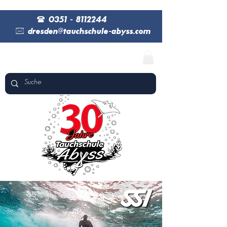
(
0351 - 8112244
*
dresden@tauchschule-abyss.com