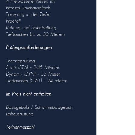
4 Freiwassereinheiten mit
Frenzel-Druckausgleich
Tarierung in der Tiefe
Freefall
Rettung und Selbstrettung
Tieftauchen bis zu 30 Metern
Prüfungsanforderungen
Theorieprüfung
Statik (STA) – 2:45 Minuten
Dynamik (DYN) – 55 Meter
Tieftauchen (CWT) – 24 Meter
Im Preis nicht enthalten
Basisgebühr / Schwimmbadgebühr
Leihausrüstung
Teilnehmerzahl