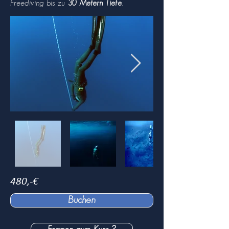
Freediving bis zu
30 Metern Tiefe
.
480,-€
Buchen